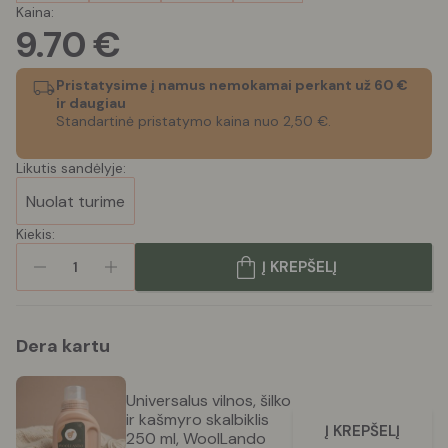
Kaina:
9.70
€
Pristatysime į namus nemokamai perkant už 60 €
ir daugiau
Standartinė pristatymo kaina nuo 2,50 €.
Likutis sandėlyje:
Nuolat turime
Kiekis:
Į KREPŠELĮ
1
Dera kartu
Universalus vilnos, šilko
ir kašmyro skalbiklis
Į KREPŠELĮ
250 ml, WoolLando