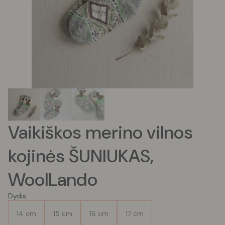
Vaikiškos merino vilnos
kojinės ŠUNIUKAS,
WoolLando
Dydis:
14 cm
15 cm
16 cm
17 cm