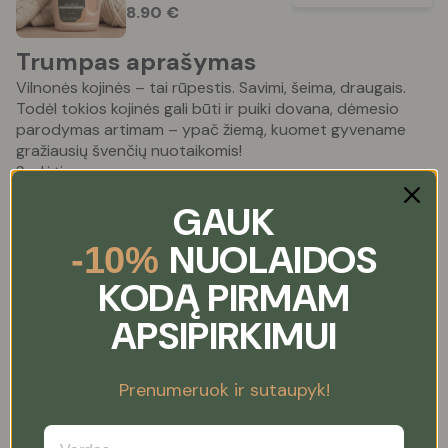
8.90
€
Trumpas aprašymas
Vilnonės kojinės – tai rūpestis. Savimi, šeima, draugais.
Todėl tokios kojinės gali būti ir puiki dovana, dėmesio
parodymas artimam – ypač žiemą, kuomet gyvename
gražiausių švenčių nuotaikomis!
Sudėtis:
92 % merino vilna
GAUK
6 % poliamidas
2 % elastanas
NUOLAIDOS
-10%
Išsamus aprašymas
KODĄ PIRMAM
APSIPIRKIMUI
Priežiūra
Verti dėmesio vilnos gaminiai
Prenumeruok ir sutaupyk!
Vaikiškos merino vilnos
Vaikiški rožiniai natūralios
kojinės PŪKIS, WoolLando
vilnos velti aulinukai KOALA,