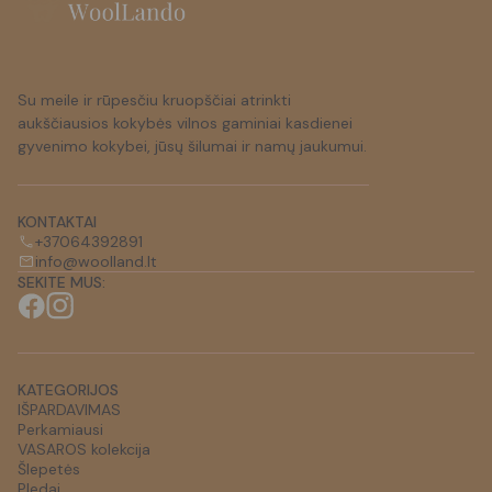
Su meile ir rūpesčiu kruopščiai atrinkti
aukščiausios kokybės vilnos gaminiai kasdienei
gyvenimo kokybei, jūsų šilumai ir namų jaukumui.
KONTAKTAI
+37064392891
info@woolland.lt
SEKITE MUS:
KATEGORIJOS
IŠPARDAVIMAS
Perkamiausi
VASAROS kolekcija
Šlepetės
Pledai