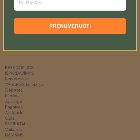
KONTAKTAI
+37064392891
PRENUMERUOTI
info@woolland.lt
SEKITE MUS:
KATEGORIJOS
IŠPARDAVIMAS
Perkamiausi
VASAROS kolekcija
Šlepetės
Pledai
Apranga
Pagalvės
Antklodės
Siūlai
SVEIKATAI
Vaikams
NAMAMS