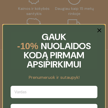
Kainos ir kokybės
Daugiau kaip 15 metų
santykis
rinkoje
GAUK
Pagaminta Lietuvoje
Nemokamas
pristatymas nuo 60 €
NUOLAIDOS
-10%
KODĄ PIRMAM
APSIPIRKIMUI
Prenumeruok ir sutaupyk!
Su meile ir rūpesčiu kruopščiai atrinkti
aukščiausios kokybės vilnos gaminiai kasdienei
gyvenimo kokybei, jūsų šilumai ir namų jaukumui.