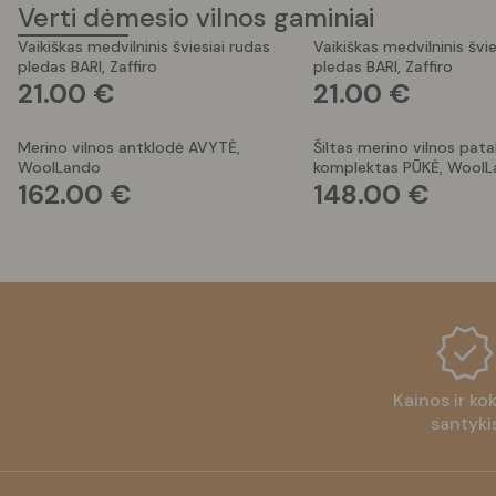
Verti dėmesio vilnos gaminiai
Vaikiškas medvilninis šviesiai rudas
Vaikiškas medvilninis švie
pledas BARI, Zaffiro
pledas BARI, Zaffiro
21.00
€
21.00
€
Merino vilnos antklodė AVYTĖ,
Šiltas merino vilnos pat
WoolLando
komplektas PŪKĖ, Wool
162.00
€
148.00
€
Kainos ir ko
santyki