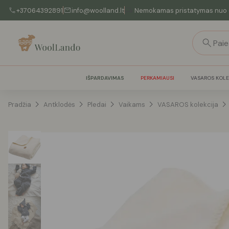
+37064392891
info@woolland.lt
Nemokamas pristatymas nuo 
IŠPARDAVIMAS
PERKAMIAUSI
VASAROS KOLE
Pradžia
Antklodės
Pledai
Vaikams
VASAROS kolekcija