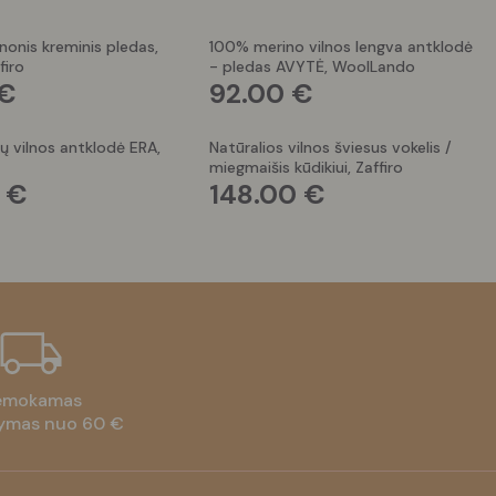
lnonis kreminis pledas,
100% merino vilnos lengva antklodė
firo
- pledas AVYTĖ, WoolLando
€
92.00
€
ų vilnos antklodė ERA,
Natūralios vilnos šviesus vokelis /
miegmaišis kūdikiui, Zaffiro
0
€
148.00
€
emokamas
tymas nuo 60 €