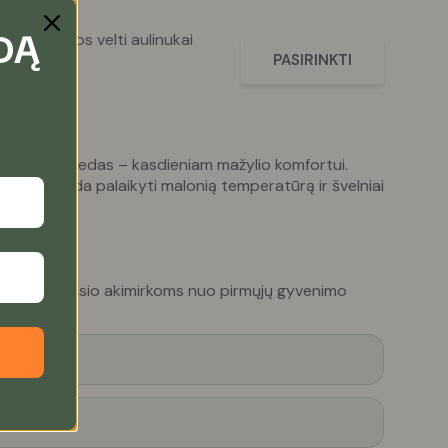
DĄ
ūralios vilnos velti aulinukai
o
PASIRINKTI
edvilninis pledas – kasdieniam mažylio komfortui.
puoti, padeda palaikyti malonią temperatūrą ir švelniai
lauke.
r jaukioms poilsio akimirkoms nuo pirmųjų gyvenimo