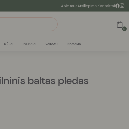
Apie mus
Atsiliepimai
Kontaktai
0
SIŪLAI
SVEIKATAI
VAIKAMS
NAMAMS
lninis baltas pledas