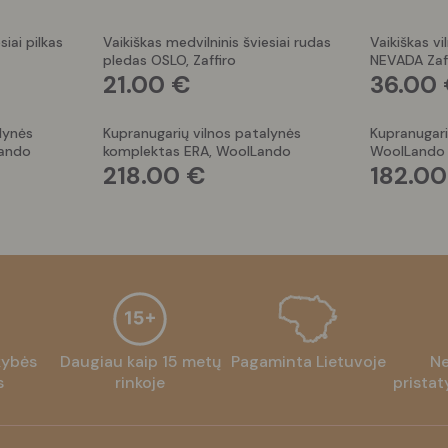
siai pilkas
Vaikiškas medvilninis šviesiai rudas
Vaikiškas vi
pledas OSLO, Zaffiro
NEVADA Zaf
21.00
€
36.00
alynės
Kupranugarių vilnos patalynės
Kupranugari
Lando
komplektas ERA, WoolLando
WoolLando
218.00
€
182.0
kybės
Daugiau kaip 15 metų
Pagaminta Lietuvoje
N
s
rinkoje
prista