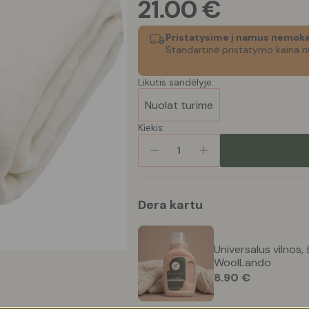
21.00
€
Pristatysime į namus nemoka
Standartinė pristatymo kaina n
Likutis sandėlyje:
Nuolat turime
Kiekis:
1
Dera kartu
Universalus vilnos, 
WoolLando
8.90
€