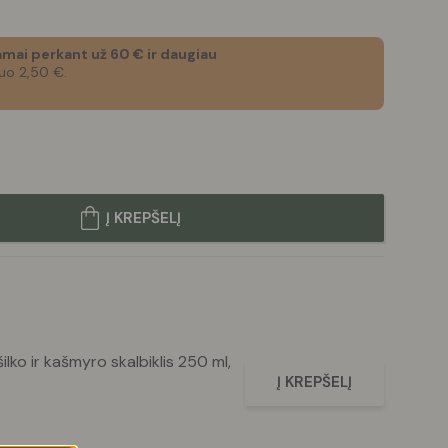
mai perkant už 60 € ir daugiau
uo 2,50 €.
Į KREPŠELĮ
šilko ir kašmyro skalbiklis 250 ml,
Į KREPŠELĮ