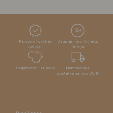
price
price
was:
is:
28.00 €.
18.00 €.
Kainos ir kokybės
Daugiau kaip 15 metų
santykis
rinkoje
Pagaminta Lietuvoje
Nemokamas
pristatymas nuo 60 €