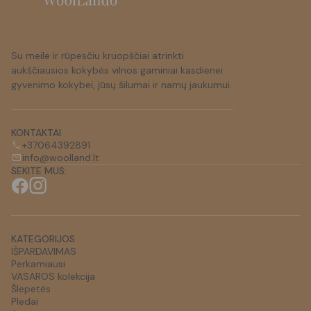
Su meile ir rūpesčiu kruopščiai atrinkti
aukščiausios kokybės vilnos gaminiai kasdienei
gyvenimo kokybei, jūsų šilumai ir namų jaukumui.
KONTAKTAI
+37064392891
info@woolland.lt
SEKITE MUS:
KATEGORIJOS
IŠPARDAVIMAS
Perkamiausi
VASAROS kolekcija
Šlepetės
Pledai