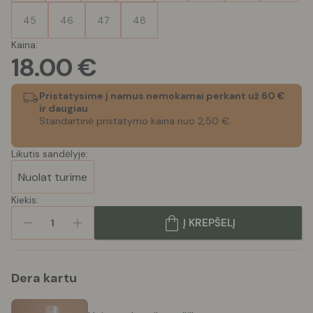
45
46
47
48
Kaina:
18.00
€
Pristatysime į namus nemokamai perkant už 60 €
ir daugiau
Standartinė pristatymo kaina nuo 2,50 €.
Likutis sandėlyje:
Nuolat turime
Kiekis:
Į KREPŠELĮ
1
Dera kartu