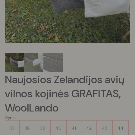
Naujosios Zelandijos avių
vilnos kojinės GRAFITAS,
WoolLando
Dydis:
37
38
39
40
41
42
43
44