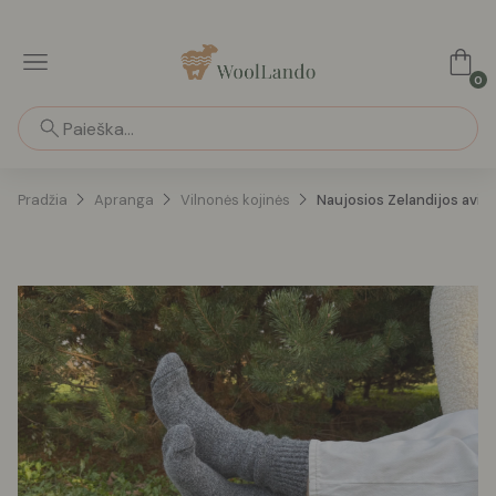
0
Pradžia
Apranga
Vilnonės kojinės
Naujosios Zelandijos avių